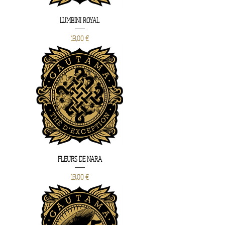
LUMBINI ROYAL
Prix
13,00 €
FLEURS DE NARA
Prix
13,00 €