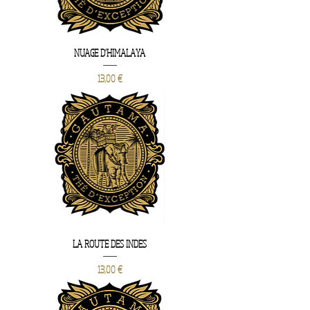
NUAGE D'HIMALAYA
Prix
13,00 €
LA ROUTE DES INDES
Prix
13,00 €