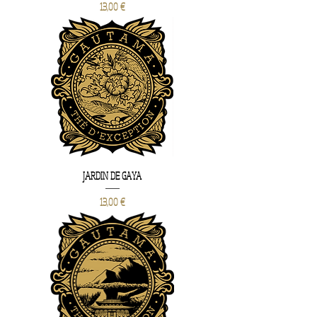
Prix
13,00 €
JARDIN DE GAYA
Prix
13,00 €