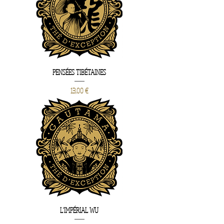
PENSÉES TIBÉTAINES
Prix
13,00 €
L'IMPÉRIAL WU