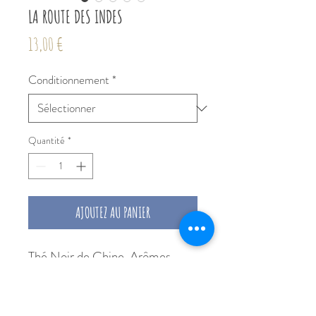
LA ROUTE DES INDES
Prix
13,00 €
Conditionnement
*
Quantité
*
AJOUTEZ AU PANIER
Thé Noir de Chine. Arômes
naturels de cerise, framboise et
groseille. Hibiscus, pétales de