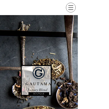
G A U T A M A
Luxury Blend
BOUTIQUE