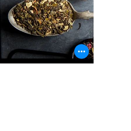
“Parfumées par les douces senteurs de l'encens et des
herbes odorantes, la contemplation et la méditation
s'élèvent facilement dans les délices du présent.”
Longchempa
@2018 All rights reserved G A U T A M A
Contact :
contact@gautama-store.com