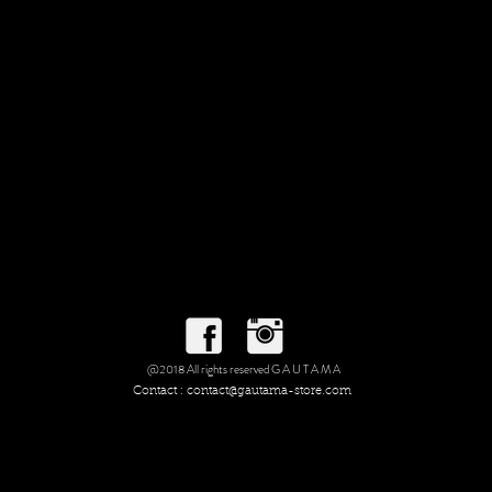
@2018 All rights reserved G A U T A M A
Contact :
contact@gautama-store.com